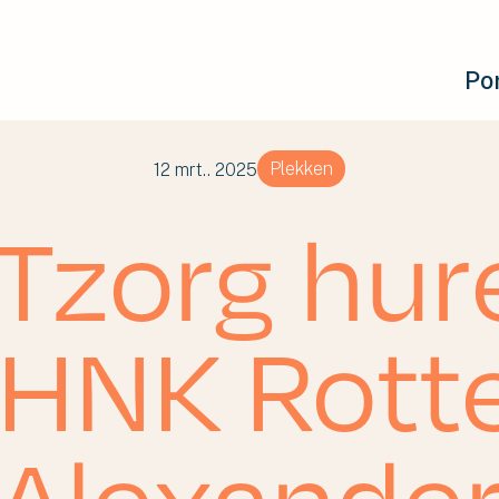
Por
Plekken
12 mrt.. 2025
Tzorg hur
 HNK Rot
Alexande