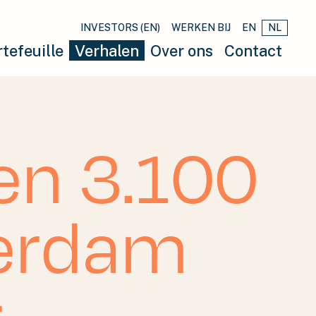
INVESTORS (EN)
WERKEN BIJ
EN
NL
tefeuille
Verhalen
Over ons
Contact
en 3.100
terdam
r