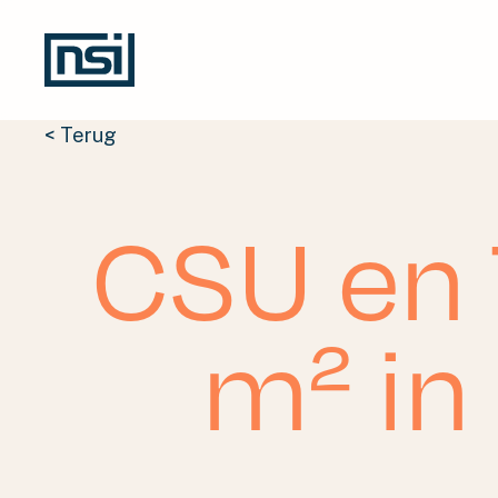
< Terug
CSU en 
m² in