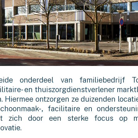
de onderdeel van familiebedrijf To
itaire- en thuiszorgdienstverlener mark
. Hiermee ontzorgen ze duizenden locati
choonmaak-, facilitaire en ondersteun
idt zich door een sterke focus op m
ovatie.