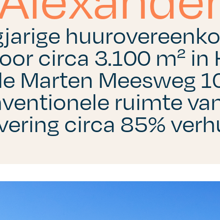
ngjarige huurovereenk
oor circa 3.100 m² i
de Marten Meesweg 10
nventionele ruimte va
vering circa 85% verh