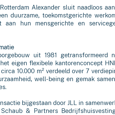
otterdam Alexander sluit naadloos aan
en duurzame, toekomstgerichte werkom
dt aan hun mensgerichte en serviceg
matie
oorgebouw uit 1981 getransformeerd n
n het eigen flexibele kantorenconcept H
circa 10.000 m² verdeeld over 7 verdiepi
duurzaamheid, well-being en gemak same
es.
ansactie bijgestaan door JLL in samenwe
 Schaub & Partners Bedrijfshuisvestin