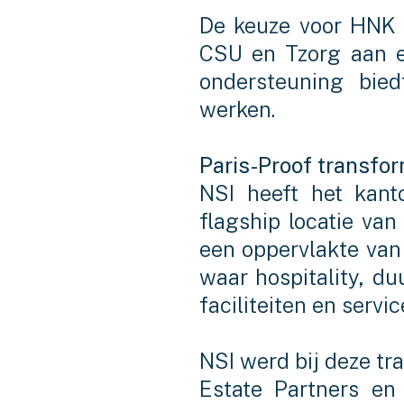
De keuze voor HNK R
CSU en Tzorg aan e
ondersteuning bie
werken.
Paris-Proof transfor
NSI heeft het kant
flagship locatie va
een oppervlakte van 
waar hospitality, 
faciliteiten en servic
NSI werd bij deze tr
Estate Partners en