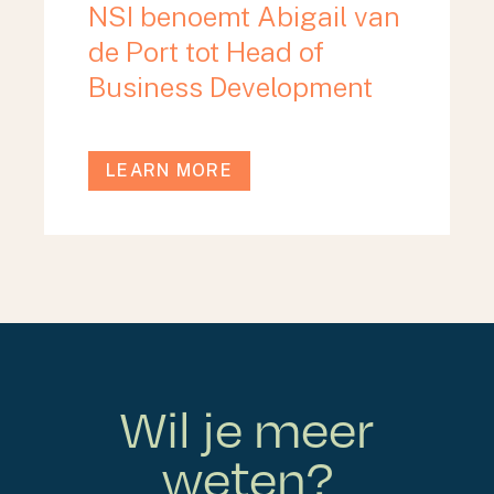
NSI benoemt Abigail van
de Port tot Head of
Business Development
LEARN MORE
Wil je meer
weten?