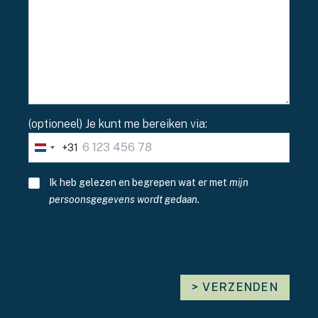
(optioneel) Je kunt me bereiken via:
+31
Netherlands
+31
Akkoordverklaring
*
Ik heb gelezen en begrepen wat er met
mijn
persoonsgegevens wordt gedaan
.
> VERZENDEN