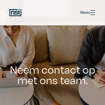
Menu
EN
NL
Portefeuille
Verhalen
Neem contact op
Over ons
Contact
met ons team.
Investors (EN)
Werken bij