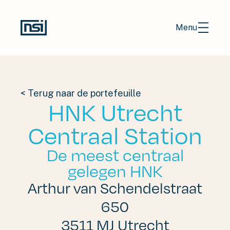
Menu
EN
NL
< Terug naar de portefeuille
HNK Utrecht
Portefeuille
Centraal Station
Verhalen
Over ons
De meest centraal
gelegen HNK
Contact
Arthur van Schendelstraat
Investors (EN)
650
Werken bij
3511 MJ Utrecht