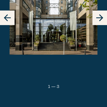
1
—
3